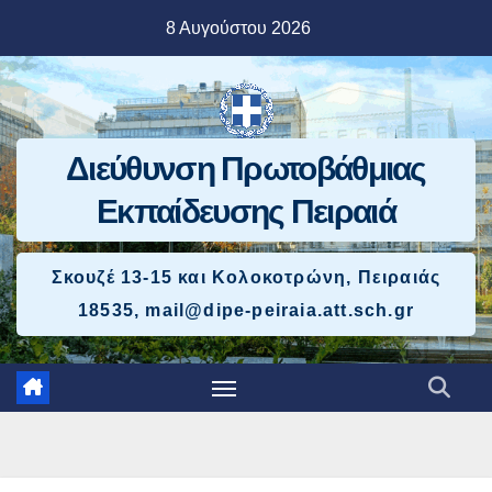
Μετάβαση
8 Αυγούστου 2026
στο
περιεχόμενο
Διεύθυνση Πρωτοβάθμιας
Εκπαίδευσης Πειραιά
Σκουζέ 13-15 και Κολοκοτρώνη, Πειραιάς
18535, mail@dipe-peiraia.att.sch.gr