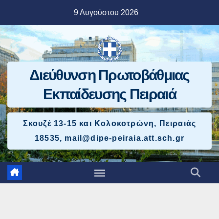
Μετάβαση
9 Αυγούστου 2026
στο
περιεχόμενο
Διεύθυνση Πρωτοβάθμιας
Εκπαίδευσης Πειραιά
Σκουζέ 13-15 και Κολοκοτρώνη, Πειραιάς
18535, mail@dipe-peiraia.att.sch.gr