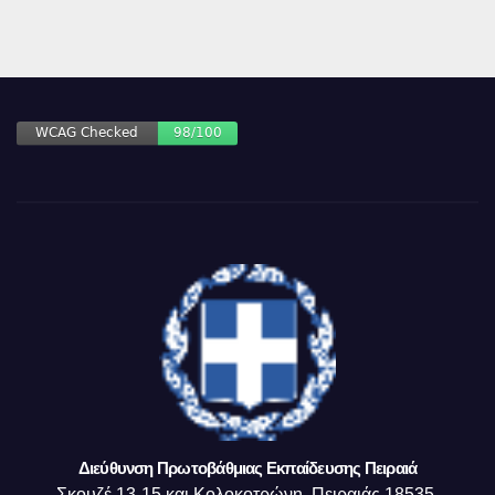
Διεύθυνση Πρωτοβάθμιας Εκπαίδευσης Πειραιά
Σκουζέ 13-15 και Κολοκοτρώνη, Πειραιάς 18535,