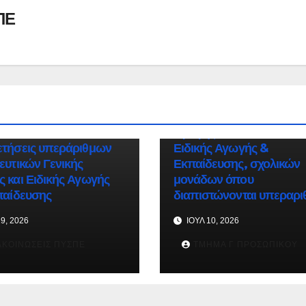
ΠΕ
ΑΝΑΚΟΙΝΏΣΕΙΣ ΠΥΣΠΕ
ΣΗΜΑΝΤΙΚΆ
Πρόσκληση για θετική/
αρνητική δήλωση
εκπαιδευτικών Γενικής
ΏΣΕΙΣ ΠΥΣΠΕ
ΣΗΜΑΝΤΙΚΆ
Αγωγής και εκπαιδευτικ
ετήσεις υπεράριθμων
Ειδικής Αγωγής &
ευτικών Γενικής
Εκπαίδευσης, σχολικών
 και Ειδικής Αγωγής
μονάδων όπου
παίδευσης
διαπιστώνονται υπεραρι
9, 2026
ΙΟΎΛ 10, 2026
ΚΟΙΝΏΣΕΙΣ ΠΥΣΠΕ
ΤΜΉΜΑ Γ ΠΡΟΣΩΠΙΚΟΎ