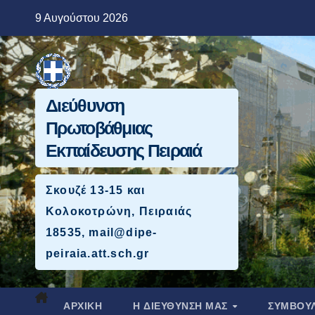
Μετάβαση
9 Αυγούστου 2026
στο
περιεχόμενο
Διεύθυνση
Πρωτοβάθμιας
Εκπαίδευσης Πειραιά
Σκουζέ 13-15 και
Κολοκοτρώνη, Πειραιάς
18535, mail@dipe-
peiraia.att.sch.gr
ΑΡΧΙΚΉ
Η ΔΙΕΥΘΥΝΣΗ ΜΑΣ
ΣΥΜΒΟΥΛ