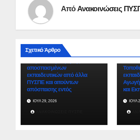
Από
Ανακοινώσεις ΠΥΣ
ΑΝΑΚΟΙΝΏΣΕΙΣ ΠΥΣΠΕ
ΣΗΜΑΝΤΙΚΆ
Σχετικό Άρθρο
Πρόσκληση υποβολής
ΑΝΑΚΟΙΝ
αιτήσεων προτίμησης
αποσπασμένων
Τοποθ
εκπαιδευτικών από άλλα
εκπαιδ
ΠΥΣΠΕ και αιτούντων
Αγωγής
απόσπασης εντός
και Εκ
ΙΟΎΛ 29, 2026
ΙΟΎΛ 2
ΑΝΑΚΟΙΝΏΣΕΙΣ ΠΥΣΠΕ
ΑΝΑ