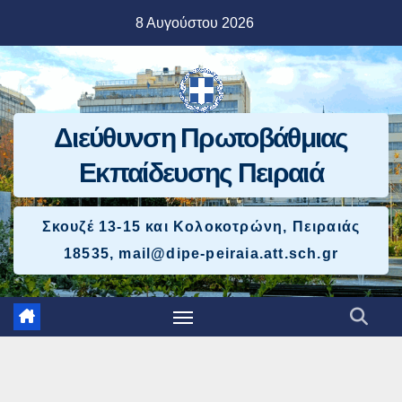
Μετάβαση
8 Αυγούστου 2026
στο
περιεχόμενο
Διεύθυνση Πρωτοβάθμιας
Εκπαίδευσης Πειραιά
Σκουζέ 13-15 και Κολοκοτρώνη, Πειραιάς
18535, mail@dipe-peiraia.att.sch.gr