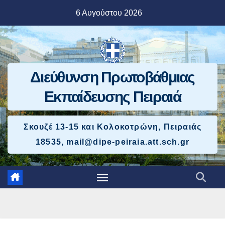
Μετάβαση
6 Αυγούστου 2026
στο
περιεχόμενο
Διεύθυνση Πρωτοβάθμιας
Εκπαίδευσης Πειραιά
Σκουζέ 13-15 και Κολοκοτρώνη, Πειραιάς
18535, mail@dipe-peiraia.att.sch.gr