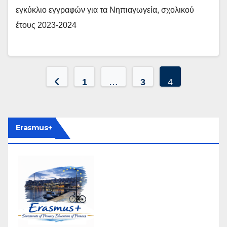
εγκύκλιο εγγραφών για τα Νηπιαγωγεία, σχολικού
έτους 2023-2024
Σελιδοποίηση
1
…
3
4
άρθρων
Erasmus+