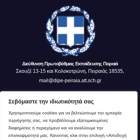
Διεύθυνση Πρωτοβάθμιας Εκπαίδευσης Πειραιά
Σκουζέ 13-15 και Κολοκοτρώνη, Πειραιάς 18535,
mail@dipe-peiraia.att.sch.gr
Σεβόμαστε την ιδιωτικότητά σας
Δημιουργήθηκε από το digital2000 με την Υποστήριξη του WordPress
|
Χρησιμοποιούμε cookies για να βελτιώσουμε την εμπειρία
Θέμα: Newsup από
Themeansar
.
περιήγησής σας, να προβάλλουμε εξατομικευμένες
διαφημίσεις ή περιεχόμενο και να αναλύουμε την
Η ΔΙΕΥΘΥΝΣΗ ΜΑΣ
Οργανόγραμμα ΔΙΠΕ Πειραιά
επισκεψιμότητά μας. Κάνοντας κλικ στην επιλογή «Αποδοχή