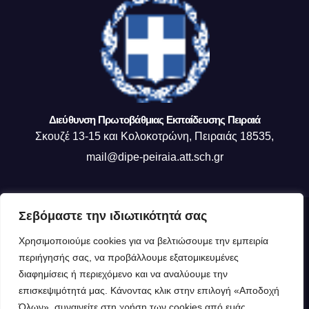
Διεύθυνση Πρωτοβάθμιας Εκπαίδευσης Πειραιά
Σκουζέ 13-15 και Κολοκοτρώνη, Πειραιάς 18535,
mail@dipe-peiraia.att.sch.gr
Σεβόμαστε την ιδιωτικότητά σας
Δημιουργήθηκε από το digital2000 με την Υποστήριξη του WordPress
|
Χρησιμοποιούμε cookies για να βελτιώσουμε την εμπειρία
Θέμα: Newsup από
Themeansar
.
περιήγησής σας, να προβάλλουμε εξατομικευμένες
διαφημίσεις ή περιεχόμενο και να αναλύουμε την
Η ΔΙΕΥΘΥΝΣΗ ΜΑΣ
Οργανόγραμμα ΔΙΠΕ Πειραιά
επισκεψιμότητά μας. Κάνοντας κλικ στην επιλογή «Αποδοχή
Πολιτική Cookies (ΕΕ)
Όλων», συναινείτε στη χρήση των cookies από εμάς.