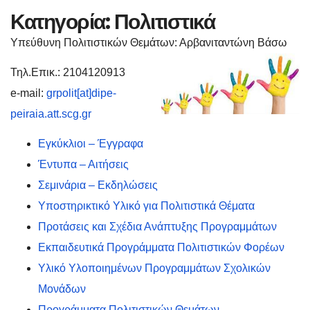
Κατηγορία:
Πολιτιστικά
Υπεύθυνη Πολιτιστικών Θεμάτων: Αρβανιταντώνη Βάσω
Τηλ.Επικ.: 2104120913
e-mail:
grpolit[at]dipe-
peiraia.att.scg.gr
Εγκύκλιοι – Έγγραφα
Έντυπα – Αιτήσεις
Σεμινάρια – Εκδηλώσεις
Υποστηρικτικό Υλικό για Πολιτιστικά Θέματα
Προτάσεις και Σχέδια Ανάπτυξης Προγραμμάτων
Εκπαιδευτικά Προγράμματα Πολιτιστικών Φορέων
Υλικό Υλοποιημένων Προγραμμάτων Σχολικών
Μονάδων
Προγράμματα Πολιτιστικών Θεμάτων