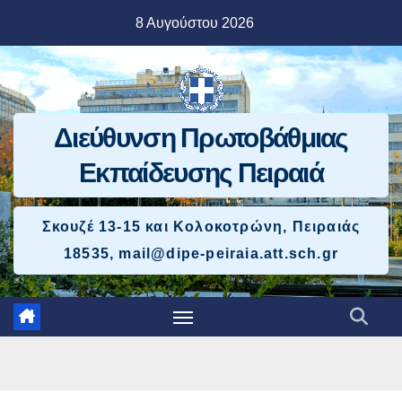
Μετάβαση
8 Αυγούστου 2026
στο
περιεχόμενο
Διεύθυνση Πρωτοβάθμιας
Εκπαίδευσης Πειραιά
Σκουζέ 13-15 και Κολοκοτρώνη, Πειραιάς
18535, mail@dipe-peiraia.att.sch.gr