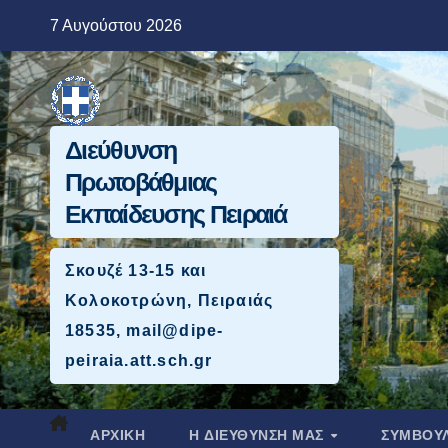
Μετάβαση
7 Αυγούστου 2026
στο
περιεχόμενο
Διεύθυνση
Πρωτοβάθμιας
Εκπαίδευσης Πειραιά
Σκουζέ 13-15 και
Κολοκοτρώνη, Πειραιάς
18535, mail@dipe-
peiraia.att.sch.gr
ΑΡΧΙΚΉ
Η ΔΙΕΥΘΥΝΣΗ ΜΑΣ
ΣΥΜΒΟΥΛ