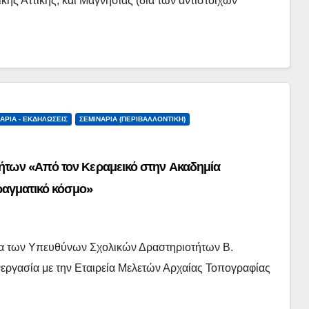
κής Αττικής, και Μαγνησίας (δια των αντιστοίχων
ΆΡΙΑ - ΕΚΔΗΛΏΣΕΙΣ
ΣΕΜΙΝΆΡΙΑ (ΠΕΡΙΒΑΛΛΟΝΤΙΚΉ)
των «Από τον Κεραμεικό στην Ακαδημία
ραγματικό κόσμο»
ια των Υπευθύνων Σχολικών Δραστηριοτήτων Β.
νεργασία με την Εταιρεία Μελετών Αρχαίας Τοπογραφίας