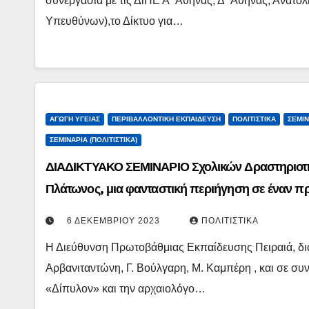
συνεργασία με τις ΔιΠΕ Α΄ Αθήνας, Δ΄ Αθήνας, Ανατολι
Υπευθύνων),το Δίκτυο για…
ΑΓΩΓΉ ΥΓΕΊΑΣ
ΠΕΡΙΒΑΛΛΟΝΤΙΚΉ ΕΚΠΑΊΔΕΥΣΗ
ΠΟΛΙΤΙΣΤΙΚΆ
ΣΕΜΙΝ
ΣΕΜΙΝΆΡΙΑ (ΠΟΛΙΤΙΣΤΙΚΆ)
ΔΙΑΔΙΚΤΥΑΚΟ ΣΕΜΙΝΑΡΙΟ Σχολικών Δραστηριοτή
Πλάτωνος, μια φανταστική περιήγηση σε έναν π
6 ΔΕΚΕΜΒΡΊΟΥ 2023
ΠΟΛΙΤΙΣΤΙΚΆ
Η Διεύθυνση Πρωτοβάθμιας Εκπαίδευσης Πειραιά, δ
Αρβανιταντώνη, Γ. Βούλγαρη, Μ. Καμπέρη , και σε συ
«Δίπυλον» και την αρχαιολόγο…