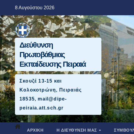
Μετάβαση
8 Αυγούστου 2026
στο
περιεχόμενο
Διεύθυνση
Πρωτοβάθμιας
Εκπαίδευσης Πειραιά
Σκουζέ 13-15 και
Κολοκοτρώνη, Πειραιάς
18535, mail@dipe-
peiraia.att.sch.gr
ΑΡΧΙΚΉ
Η ΔΙΕΥΘΥΝΣΗ ΜΑΣ
ΣΥΜΒΟΥΛ