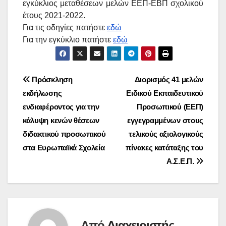
εγκύκλιος μεταθέσεων μελών ΕΕΠ-ΕΒΠ σχολικού
έτους 2021-2022.
Για τις οδηγίες πατήστε
εδώ
Για την εγκύκλιο πατήστε
εδώ
Πλοήγηση
Πρόσκληση
Διορισμός 41 μελών
εκδήλωσης
Ειδικού Εκπαιδευτικού
άρθρων
ενδιαφέροντος για την
Προσωπικού (ΕΕΠ)
κάλυψη κενών θέσεων
εγγεγραμμένων στους
διδακτικού προσωπικού
τελικούς αξιολογικούς
στα Ευρωπαϊκά Σχολεία
πίνακες κατάταξης του
Α.Σ.Ε.Π.
Από
Διαχειριστής