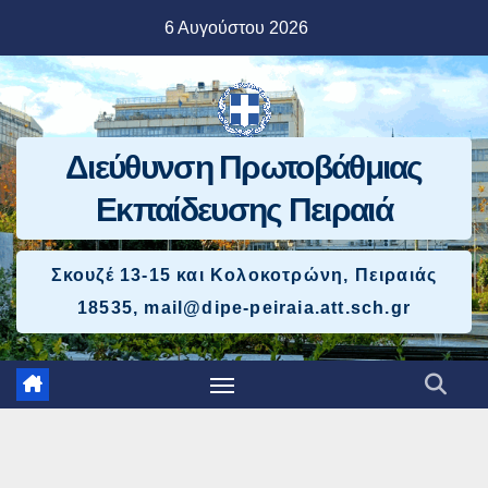
Μετάβαση
6 Αυγούστου 2026
στο
περιεχόμενο
Διεύθυνση Πρωτοβάθμιας
Εκπαίδευσης Πειραιά
Σκουζέ 13-15 και Κολοκοτρώνη, Πειραιάς
18535, mail@dipe-peiraia.att.sch.gr