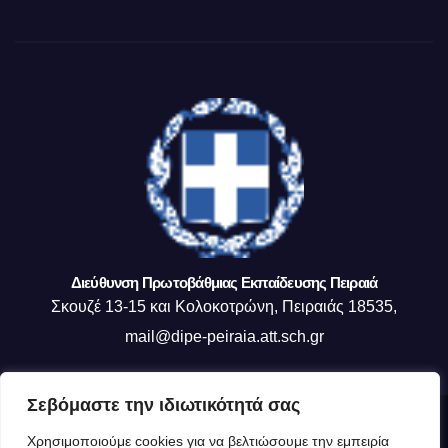
Διεύθυνση Πρωτοβάθμιας Εκπαίδευσης Πειραιά
Σκουζέ 13-15 και Κολοκοτρώνη, Πειραιάς 18535,
mail@dipe-peiraia.att.sch.gr
Σεβόμαστε την ιδιωτικότητά σας
Δημιουργήθηκε από το digital2000 με την Υποστήριξη του WordPress
|
Χρησιμοποιούμε cookies για να βελτιώσουμε την εμπειρία