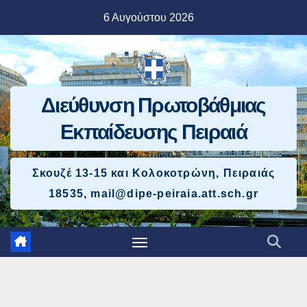
Μετάβαση
6 Αυγούστου 2026
στο
περιεχόμενο
Διεύθυνση Πρωτοβάθμιας
Εκπαίδευσης Πειραιά
Σκουζέ 13-15 και Κολοκοτρώνη, Πειραιάς
18535, mail@dipe-peiraia.att.sch.gr