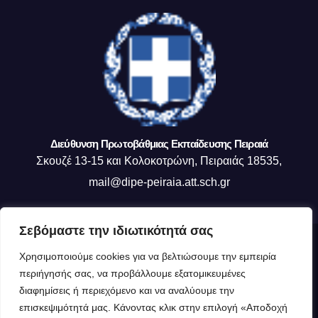
Διεύθυνση Πρωτοβάθμιας Εκπαίδευσης Πειραιά
Σκουζέ 13-15 και Κολοκοτρώνη, Πειραιάς 18535,
mail@dipe-peiraia.att.sch.gr
Σεβόμαστε την ιδιωτικότητά σας
Δημιουργήθηκε από το digital2000 με την Υποστήριξη του WordPress
|
Χρησιμοποιούμε cookies για να βελτιώσουμε την εμπειρία
Θέμα: Newsup από
Themeansar
.
περιήγησής σας, να προβάλλουμε εξατομικευμένες
διαφημίσεις ή περιεχόμενο και να αναλύουμε την
Η ΔΙΕΥΘΥΝΣΗ ΜΑΣ
Οργανόγραμμα ΔΙΠΕ Πειραιά
επισκεψιμότητά μας. Κάνοντας κλικ στην επιλογή «Αποδοχή