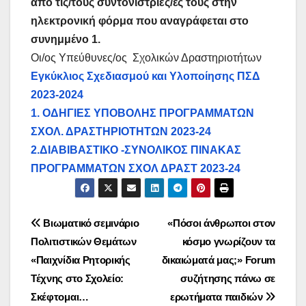
από τις/τους συντονίστριες/ές τους στην
ηλεκτρονική φόρμα που αναγράφεται στο
συνημμένο 1.
Οι/ος Υπεύθυνες/ος Σχολικών Δραστηριοτήτων
Εγκύκλιος Σχεδιασμού και Υλοποίησης ΠΣΔ
2023-2024
1. ΟΔΗΓΙΕΣ ΥΠΟΒΟΛΗΣ ΠΡΟΓΡΑΜΜΑΤΩΝ
ΣΧΟΛ. ΔΡΑΣΤΗΡΙΟΤΗΤΩΝ 2023-24
2.ΔΙΑΒΙΒΑΣΤΙΚΟ -ΣΥΝΟΛΙΚΟΣ ΠΙΝΑΚΑΣ
ΠΡΟΓΡΑΜΜΑΤΩΝ ΣΧΟΛ ΔΡΑΣΤ 2023-24
Πλοήγηση
Βιωματικό σεμινάριο
«Πόσοι άνθρωποι στον
Πολιτιστικών Θεμάτων
κόσμο γνωρίζουν τα
άρθρων
«Παιχνίδια Ρητορικής
δικαιώματά μας;» Forum
Τέχνης στο Σχολείο:
συζήτησης πάνω σε
Σκέφτομαι…
ερωτήματα παιδιών