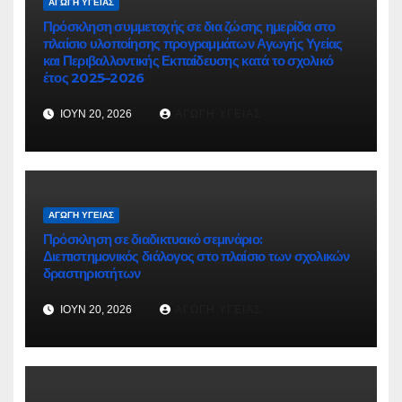
ΑΓΩΓΉ ΥΓΕΊΑΣ
Πρόσκληση συμμετοχής σε δια ζώσης ημερίδα στο
πλαίσιο υλοποίησης προγραμμάτων Αγωγής Υγείας
και Περιβαλλοντικής Εκπαίδευσης κατά το σχολικό
έτος 2025–2026
ΙΟΎΝ 20, 2026
ΑΓΩΓΉ ΥΓΕΊΑΣ
ΑΓΩΓΉ ΥΓΕΊΑΣ
Πρόσκληση σε διαδικτυακό σεμινάριο:
Διεπιστημονικός διάλογος στο πλαίσιο των σχολικών
δραστηριοτήτων
ΙΟΎΝ 20, 2026
ΑΓΩΓΉ ΥΓΕΊΑΣ