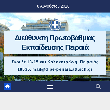
Μετάβαση
8 Αυγούστου 2026
στο
περιεχόμενο
Διεύθυνση Πρωτοβάθμιας
Εκπαίδευσης Πειραιά
Σκουζέ 13-15 και Κολοκοτρώνη, Πειραιάς
18535, mail@dipe-peiraia.att.sch.gr