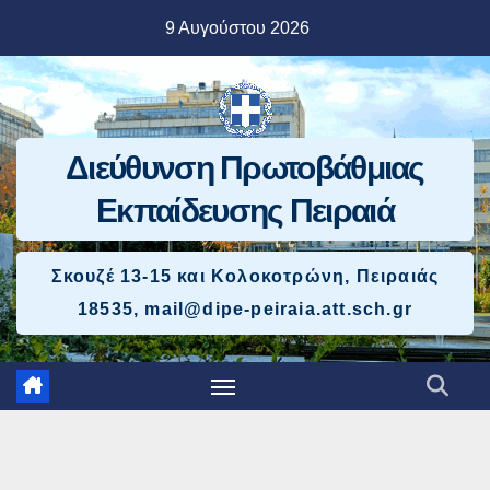
Μετάβαση
9 Αυγούστου 2026
στο
περιεχόμενο
Διεύθυνση Πρωτοβάθμιας
Εκπαίδευσης Πειραιά
Σκουζέ 13-15 και Κολοκοτρώνη, Πειραιάς
18535, mail@dipe-peiraia.att.sch.gr