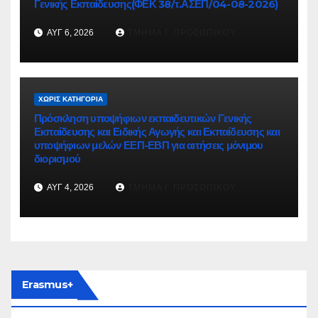
Γενικής Εκπαίδευσης(ΦΕΚ 38/τ.ΑΣΕΠ/04-08-2026)
ΑΥΓ 6, 2026
ΤΜΉΜΑ Γ ΠΡΟΣΩΠΙΚΟΎ
ΧΩΡΊΣ ΚΑΤΗΓΟΡΊΑ
Πρόσκληση υποψήφιων εκπαιδευτικών Γενικής
Εκπαίδευσης και Ειδικής Αγωγής και Εκπαίδευσης και
υποψήφιων μελών ΕΕΠ-ΕΒΠ για αιτήσεις μόνιμου
διορισμού
ΑΥΓ 4, 2026
ΤΜΉΜΑ Γ ΠΡΟΣΩΠΙΚΟΎ
Erasmus+