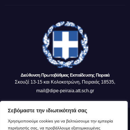
Διεύθυνση Πρωτοβάθμιας Εκπαίδευσης Πειραιά
Σκουζέ 13-15 και Κολοκοτρώνη, Πειραιάς 18535,
mail@dipe-peiraia.att.sch.gr
Σεβόμαστε την ιδιωτικότητά σας
Δημιουργήθηκε από το digital2000 με την Υποστήριξη του WordPress
|
Χρησιμοποιούμε cookies για να βελτιώσουμε την εμπειρία
Θέμα: Newsup από
Themeansar
.
περιήγησής σας, να προβάλλουμε εξατομικευμένες