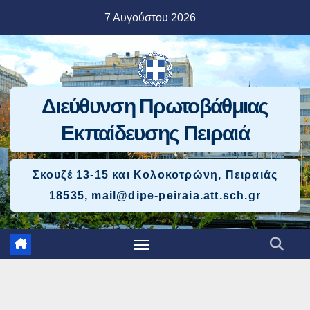
Μετάβαση
7 Αυγούστου 2026
στο
περιεχόμενο
Διεύθυνση Πρωτοβάθμιας
Εκπαίδευσης Πειραιά
Σκουζέ 13-15 και Κολοκοτρώνη, Πειραιάς
18535, mail@dipe-peiraia.att.sch.gr