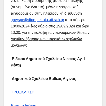
νέα δήλωση προτίμησης με σειρά επιλογής
(συνημμένο έντυπο), μέσω ηλεκτρονικού
ταχυδρομείου στην ηλεκτρονική διεύθυνση
grpyspe@dipe-peiraia.att.sch.gr
από σήμερα
18/09/2024 έως αύριο στις 19/09/2024 και ώρα
13:00,
για την κάλυψη των κενούμενων θέσεων
Διευθυντή/ντριας των παρακάτω σχολικών
μονάδων:
-Ειδικού Δημοτικού Σχολείου Νίκαιας-Αγ. Ι.
Ρέντη
-Δημοτικού Σχολείου Βαθέος Αίγινας
ΠΡΟΣΚΛΗΣΗ
Έντυπο δήλωσης