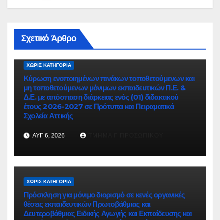
Σχετικό Άρθρο
ΧΩΡΊΣ ΚΑΤΗΓΟΡΊΑ
Κύρωση ενοποιημένων πινάκων τοποθετούμενων και
μη τοποθετούμενων μόνιμων εκπαιδευτικών Π.Ε. &
Δ.Ε. με απόσπαση διάρκειας ενός (01) διδακτικού
έτους 2026-2027 σε Πρότυπα και Πειραματικά
Σχολεία Αττικής
ΑΥΓ 6, 2026
ΤΜΉΜΑ Γ ΠΡΟΣΩΠΙΚΟΎ
ΧΩΡΊΣ ΚΑΤΗΓΟΡΊΑ
Πρόσκληση για μόνιμο διορισμό σε κενές οργανικές
θέσεις εκπαιδευτικών Πρωτοβάθμιας και
Δευτεροβάθμιας Ειδικής Αγωγής και Εκπαίδευσης και