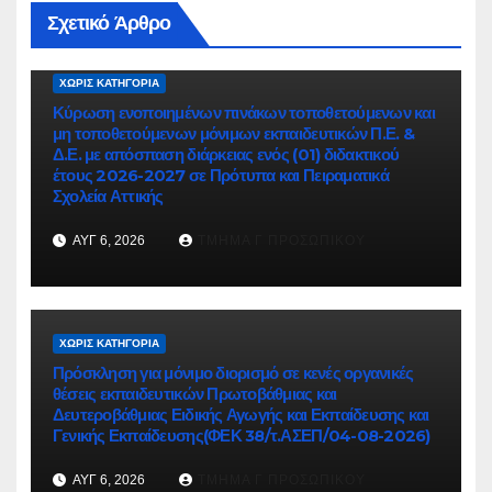
Σχετικό Άρθρο
ΧΩΡΊΣ ΚΑΤΗΓΟΡΊΑ
Κύρωση ενοποιημένων πινάκων τοποθετούμενων και
μη τοποθετούμενων μόνιμων εκπαιδευτικών Π.Ε. &
Δ.Ε. με απόσπαση διάρκειας ενός (01) διδακτικού
έτους 2026-2027 σε Πρότυπα και Πειραματικά
Σχολεία Αττικής
ΑΥΓ 6, 2026
ΤΜΉΜΑ Γ ΠΡΟΣΩΠΙΚΟΎ
ΧΩΡΊΣ ΚΑΤΗΓΟΡΊΑ
Πρόσκληση για μόνιμο διορισμό σε κενές οργανικές
θέσεις εκπαιδευτικών Πρωτοβάθμιας και
Δευτεροβάθμιας Ειδικής Αγωγής και Εκπαίδευσης και
Γενικής Εκπαίδευσης(ΦΕΚ 38/τ.ΑΣΕΠ/04-08-2026)
ΑΥΓ 6, 2026
ΤΜΉΜΑ Γ ΠΡΟΣΩΠΙΚΟΎ