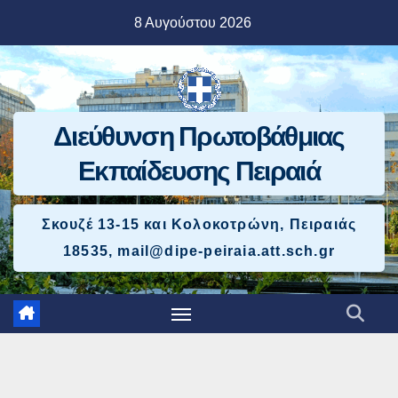
Μετάβαση
8 Αυγούστου 2026
στο
περιεχόμενο
Διεύθυνση Πρωτοβάθμιας
Εκπαίδευσης Πειραιά
Σκουζέ 13-15 και Κολοκοτρώνη, Πειραιάς
18535, mail@dipe-peiraia.att.sch.gr