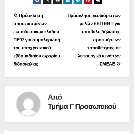
Πλοήγηση
Πρόσκληση
Πρόσκληση νεοδιόριστων
αποσπασμένων
μελών ΕΕΠ-ΕΒΠ για
άρθρων
εκπαιδευτικών κλάδου
υποβολή δήλωσης
ΠΕ07 για συμπλήρωση
προτιμήσεων
του υποχρεωτικού
τοποθέτησης σε
εβδομαδιαίου ωραρίου
λειτουργικά κενά των
διδασκαλίας
ΣΜΕΑΕ
Από
Τμήμα Γ Προσωπικού