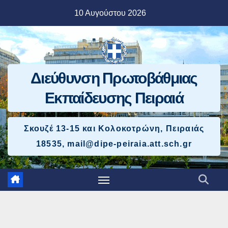
Μετάβαση
10 Αυγούστου 2026
στο
περιεχόμενο
Διεύθυνση Πρωτοβάθμιας
Εκπαίδευσης Πειραιά
Σκουζέ 13-15 και Κολοκοτρώνη, Πειραιάς
18535, mail@dipe-peiraia.att.sch.gr