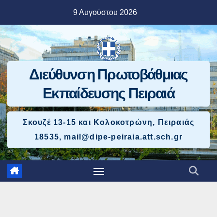
Μετάβαση
9 Αυγούστου 2026
στο
περιεχόμενο
Διεύθυνση Πρωτοβάθμιας
Εκπαίδευσης Πειραιά
Σκουζέ 13-15 και Κολοκοτρώνη, Πειραιάς
18535, mail@dipe-peiraia.att.sch.gr