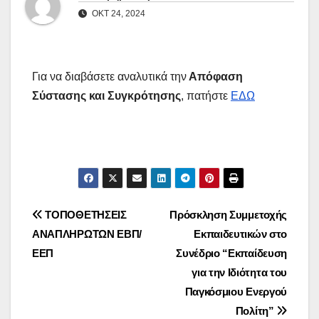
ΟΚΤ 24, 2024
Για να διαβάσετε αναλυτικά την
Απόφαση
Σύστασης και Συγκρότησης
, πατήστε
ΕΔΩ
Πλοήγηση
ΤΟΠΟΘΕΤΗΣΕΙΣ
Πρόσκληση Συμμετοχής
ΑΝΑΠΛΗΡΩΤΩΝ ΕΒΠ/
Εκπαιδευτικών στο
άρθρων
ΕΕΠ
Συνέδριο “Εκπαίδευση
για την Ιδιότητα του
Παγκόσμιου Ενεργού
Πολίτη”