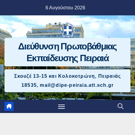
Μετάβαση
6 Αυγούστου 2026
στο
περιεχόμενο
Διεύθυνση Πρωτοβάθμιας
Εκπαίδευσης Πειραιά
Σκουζέ 13-15 και Κολοκοτρώνη, Πειραιάς
18535, mail@dipe-peiraia.att.sch.gr