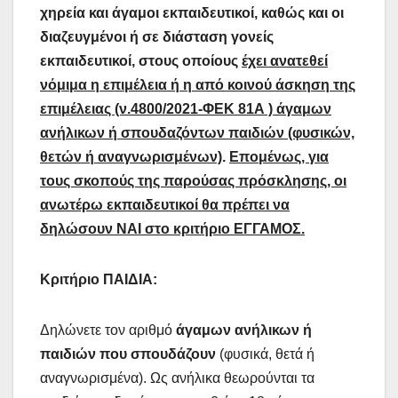
χηρεία και άγαμοι εκπαιδευτικοί, καθώς και οι
διαζευγμένοι ή σε διάσταση γονείς
εκπαιδευτικοί, στους οποίους
έχει ανατεθεί
νόμιμα η επιμέλεια ή η από κοινού άσκηση της
επιμέλειας (ν.4800/2021-ΦΕΚ 81Α ) άγαμων
ανήλικων ή σπουδαζόντων παιδιών (φυσικών,
θετών ή αναγνωρισμένων)
.
Επομένως, για
τους σκοπούς της παρούσας πρόσκλησης, οι
ανωτέρω εκπαιδευτικοί θα πρέπει να
δηλώσουν ΝΑΙ στο κριτήριο ΕΓΓΑΜΟΣ.
Κριτήριο ΠΑΙΔΙΑ:
Δηλώνετε τον αριθμό
άγαμων ανήλικων ή
παιδιών που σπουδάζουν
(φυσικά, θετά ή
αναγνωρισμένα). Ως ανήλικα θεωρούνται τα