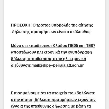
ΠΡΟΣΟΧΗ: Ο τρόπος υποβολής της αίτησης
-δήλωσης προτιμήσεων είναι ο ακόλουθος:
Μόνο οι εκπαιδευτικοί Κλάδου ΠΕ05 και ΠΕ07
αποστέλλουν ηλεκτρονικά την ενυπόγραφη
δήλωση τοποθέτησης στην ηλεκτρονική
διεύθυνση:
mail
@
dipe
–
peiraia
.
att
.
sch
.
gr
Επισημαίνουμε ότι τα στοιχεία που δηλώνετε
στην αίτηση-δήλωση προτιμήσεων έχουν την
έννοια της υπεύθυνης δήλωσης με βάση τα