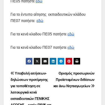
ΠΕ05 πατήστε
εδώ
Για το έντυπο αίτησης εκπαιδευτικών κλάδου
ΠΕ07 πατήστε
εδώ
Για τα κενά κλαδου ΠΕ05 πατήστε
εδώ
Για τα κενά κλαδου ΠΕ07 πατήστε
εδώ
Πλοήγηση
Υποβολή αιτήσεων-
Ορισμός προσωρινών
δηλώσεων προτίμησης
Προϊσταμένων διθέσιων
άρθρων
για τοποθέτηση σε
και άνω Νηπιαγωγείων
λειτουργικά κενά
εκπαιδευτικών ΓΕΝΙΚΗΣ
ΑΓΩΓΗΣ – εκτός ΠΕ05 και