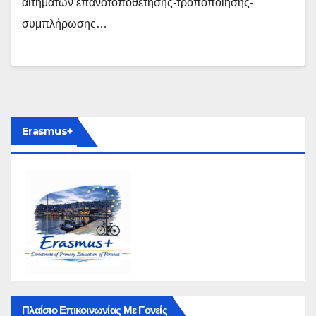
αιτημάτων επανοτοποθέτησης-τροποποίησης-
συμπλήρωσης…
Erasmus+
Πλαίσιο Επικοινωνίας Με Γονείς