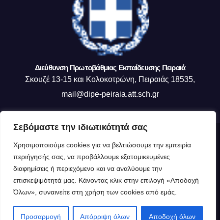
Διεύθυνση Πρωτοβάθμιας Εκπαίδευσης Πειραιά
Σκουζέ 13-15 και Κολοκοτρώνη, Πειραιάς 18535,
mail@dipe-peiraia.att.sch.gr
Σεβόμαστε την ιδιωτικότητά σας
Δημιουργήθηκε από το digital2000 με την Υποστήριξη του WordPress
|
Χρησιμοποιούμε cookies για να βελτιώσουμε την εμπειρία
Θέμα: Newsup από
Themeansar
.
περιήγησής σας, να προβάλλουμε εξατομικευμένες
διαφημίσεις ή περιεχόμενο και να αναλύουμε την
Η ΔΙΕΥΘΥΝΣΗ ΜΑΣ
Οργανόγραμμα ΔΙΠΕ Πειραιά
επισκεψιμότητά μας. Κάνοντας κλικ στην επιλογή «Αποδοχή
Όλων», συναινείτε στη χρήση των cookies από εμάς.
Πολιτική Cookies (ΕΕ)
Δημιουργία Ιστότοπου : Τμήμα Δ Πληροφορικής
Προσαρμογή
Απόρριψη όλων
Αποδοχή όλων