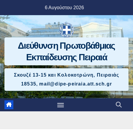
Μετάβαση
6 Αυγούστου 2026
στο
περιεχόμενο
Διεύθυνση Πρωτοβάθμιας
Εκπαίδευσης Πειραιά
Σκουζέ 13-15 και Κολοκοτρώνη, Πειραιάς
18535, mail@dipe-peiraia.att.sch.gr