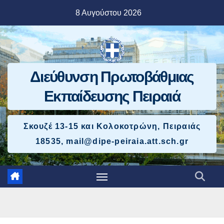
Μετάβαση
8 Αυγούστου 2026
στο
περιεχόμενο
Διεύθυνση Πρωτοβάθμιας
Εκπαίδευσης Πειραιά
Σκουζέ 13-15 και Κολοκοτρώνη, Πειραιάς
18535, mail@dipe-peiraia.att.sch.gr