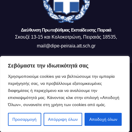
Διεύθυνση Πρωτοβάθμιας Εκπαίδευσης Πειραιά
Σκουζέ 13-15 και Κολοκοτρώνη, Πειραιάς 18535,
mail@dipe-peiraia.att.sch.gr
Σεβόμαστε την ιδιωτικότητά σας
Δημιουργήθηκε από το digital2000 με την Υποστήριξη του WordPress
|
Χρησιμοποιούμε cookies για να βελτιώσουμε την εμπειρία
Θέμα: Newsup από
Themeansar
.
περιήγησής σας, να προβάλλουμε εξατομικευμένες
διαφημίσεις ή περιεχόμενο και να αναλύουμε την
Η ΔΙΕΥΘΥΝΣΗ ΜΑΣ
Οργανόγραμμα ΔΙΠΕ Πειραιά
επισκεψιμότητά μας. Κάνοντας κλικ στην επιλογή «Αποδοχή
Όλων», συναινείτε στη χρήση των cookies από εμάς.
Πολιτική Cookies (ΕΕ)
Δημιουργία Ιστότοπου : Τμήμα Δ Πληροφορικής
Προσαρμογή
Απόρριψη όλων
Αποδοχή όλων