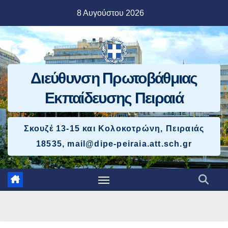
Μετάβαση
8 Αυγούστου 2026
στο
περιεχόμενο
Διεύθυνση Πρωτοβάθμιας
Εκπαίδευσης Πειραιά
Σκουζέ 13-15 και Κολοκοτρώνη, Πειραιάς
18535, mail@dipe-peiraia.att.sch.gr