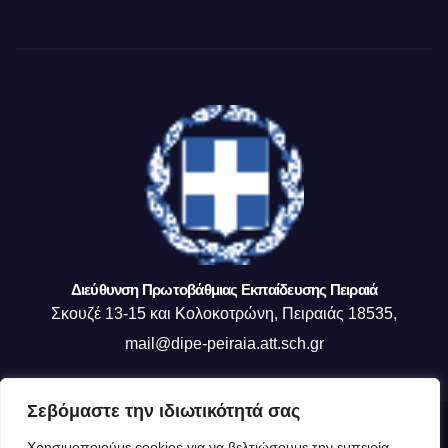
Διεύθυνση Πρωτοβάθμιας Εκπαίδευσης Πειραιά
Σκουζέ 13-15 και Κολοκοτρώνη, Πειραιάς 18535,
mail@dipe-peiraia.att.sch.gr
Σεβόμαστε την ιδιωτικότητά σας
Δημιουργήθηκε από το digital2000 με την Υποστήριξη του WordPress
|
Χρησιμοποιούμε cookies για να βελτιώσουμε την εμπειρία