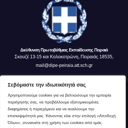
Διεύθυνση Πρωτοβάθμιας Εκπαίδευσης Πειραιά
Σκουζέ 13-15 και Κολοκοτρώνη, Πειραιάς 18535,
mail@dipe-peiraia.att.sch.gr
Σεβόμαστε την ιδιωτικότητά σας
Δημιουργήθηκε από το digital2000 με την Υποστήριξη του WordPress
|
Χρησιμοποιούμε cookies για να βελτιώσουμε την εμπειρία
Θέμα: Newsup από
Themeansar
.
περιήγησής σας, να προβάλλουμε εξατομικευμένες
διαφημίσεις ή περιεχόμενο και να αναλύουμε την
Η ΔΙΕΥΘΥΝΣΗ ΜΑΣ
Οργανόγραμμα ΔΙΠΕ Πειραιά
επισκεψιμότητά μας. Κάνοντας κλικ στην επιλογή «Αποδοχή
Όλων», συναινείτε στη χρήση των cookies από εμάς.
Πολιτική Cookies (ΕΕ)