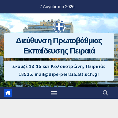
Μετάβαση
7 Αυγούστου 2026
στο
περιεχόμενο
Διεύθυνση Πρωτοβάθμιας
Εκπαίδευσης Πειραιά
Σκουζέ 13-15 και Κολοκοτρώνη, Πειραιάς
18535, mail@dipe-peiraia.att.sch.gr