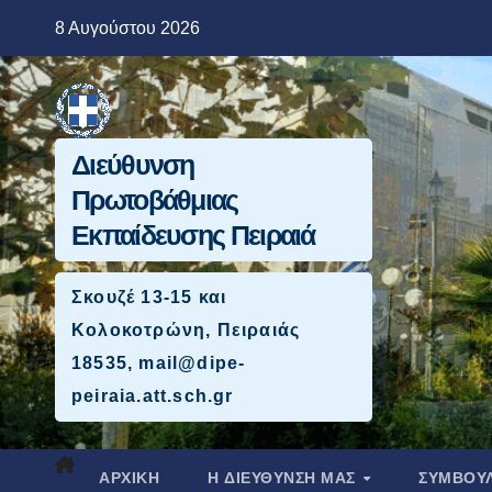
Μετάβαση
8 Αυγούστου 2026
στο
περιεχόμενο
Διεύθυνση
Πρωτοβάθμιας
Εκπαίδευσης Πειραιά
Σκουζέ 13-15 και
Κολοκοτρώνη, Πειραιάς
18535, mail@dipe-
peiraia.att.sch.gr
ΑΡΧΙΚΉ
Η ΔΙΕΥΘΥΝΣΗ ΜΑΣ
ΣΥΜΒΟΥΛ