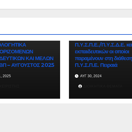
ΔΙΟΙΚΗΤΙΚΆ ΘΈΜΑΤΑ
ΧΩΡΊΣ ΚΑΤΗΓ
Ενημέρωση σχετικά με τ
ΣΕΙΣ - ΕΓΚΎΚΛΙΟΙ Δ/ΝΣΗΣ
ανάληψη υπηρεσίας
ΚΆ ΘΈΜΑΤΑ
αποσπασμένων
ΕΣ ΚΑΙ ΑΠΑΡΑΙΤΗΤΑ
εκπαιδευτικών από άλλα
ΟΛΟΓΗΤΙΚΑ
Π.Υ.Σ.Π.Ε./Π.Υ.Σ.Δ.Ε. κα
ΙΟΡΙΖΟΜΕΝΩΝ
εκπαιδευτικών οι οποίοι
ΔΕΥΤΙΚΩΝ ΚΑΙ ΜΕΛΩΝ
παραμένουν στη διάθεση
ΒΠ – ΑΥΓΟΥΣΤΟΣ 2025
Π.Υ.Σ.Π.Ε. Πειραιά
, 2025
ΑΥΓ 30, 2024
ΧΕΙΡΙΣΤΉΣ
ΔΙΟΙΚΗΤΙΚΆ ΘΈΜΑΤΑ